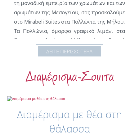
τη μοναδική εμπειρία των χρωμάτων και των
αρωμάτων της Μεσογείου, σας προσκαλούμε
στο Mirabeli Suites στα Πολλώνια της Μήλου.
Τα Πολλώνια, όμορφο γραφικό λιμάνι στα
βορειοανατολικά της Μήλου είναι ιδανικό
μέρος για να ξεκινήσετε τη γνωριμία σας με
ΔΕΙΤΕ ΠΕΡΙΣΣΟΤΕΡΑ
το νησί.
Πολύ κοντά σε όλα τα σημαντικά αξιοθέατα
Διαμέρισμα-Σουιτα
του νησιού, σας προσφέρει χαλάρωση στις
όμορφες παραλίες, μεσογειακές αυθεντικές
γεύσεις στις παραδοσιακές ταβέρνες του και
όμορφες στιγμές νυχτερινής διασκέδασης.
Διαμέρισμα με θέα στη
Με τη γνήσια, νησιώτικη φιλοξενία μας και τη
θάλασσα
χαρακτηριστική κυκλαδίτικη ομορφιά του
τοπίου, σας υποσχόμαστε ξένοιαστες και