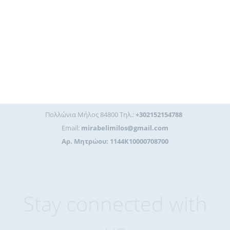
Πολλώνια Μήλος 84800 Τηλ.:
+302152154788
Email:
mirabelimilos@gmail.com
Αρ. Μητρώου: 1144K10000708700
Stay connected with