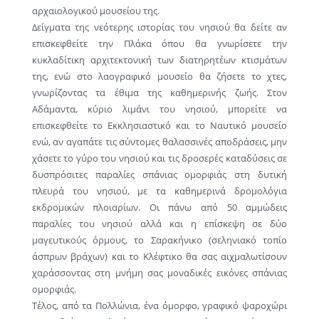
αρχαιολογικού μουσείου της.
Δείγματα της νεότερης ιστορίας του νησιού θα δείτε αν
επισκεφθείτε την Πλάκα όπου θα γνωρίσετε την
κυκλαδίτικη αρχιτεκτονική των διατηρητέων κτισμάτων
της, ενώ στο λαογραφικό μουσείο θα ζήσετε το χτες,
γνωρίζοντας τα έθιμα της καθημερινής ζωής. Στον
Αδάμαντα, κύριο λιμάνι του νησιού, μπορείτε να
επισκεφθείτε το Εκκλησιαστικό και το Ναυτικό μουσείο
ενώ, αν αγαπάτε τις σύντομες θαλασσινές αποδράσεις, μην
χάσετε το γύρο του νησιού και τις δροσερές καταδύσεις σε
δυσπρόσιτες παραλίες σπάνιας ομορφιάς στη δυτική
πλευρά του νησιού, με τα καθημερινά δρομολόγια
εκδρομικών πλοιαρίων. Οι πάνω από 50 αμμώδεις
παραλίες του νησιού αλλά και η επίσκεψη σε δύο
μαγευτικούς όρμους, το Σαρακήνικο (σεληνιακό τοπίο
άσπρων βράχων) και το Κλέφτικο θα σας αιχμαλωτίσουν
χαράσσοντας στη μνήμη σας μοναδικές εικόνες σπάνιας
ομορφιάς.
Τέλος, από τα Πολλώνια, ένα όμορφο, γραφικό ψαροχώρι