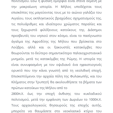
πολιτισμού. Εδώ η φυσική ομορφιά είναι στενά δεμένη με
την μακραίωνη ιστορία. Η Μήλος υποδέχεται τους
επισκέπτες της μαγεύοντας τους με το αιώνιο γαλάζιο του
Αιγαίου, τους εκπληκτικούς βραχώδεις σχηματισμούς της,
τις πολυάριθμες και ιδιαίτερου χρώματος παραλίες και
τους ξεχωριστά φιλόξενους κατοίκους της. Διάσημοι
πρεσβευτές του νησιού στον κόσμο, είναι το πασίγνωστο
άγαλμα της Αφροδίτης της Μήλου που βρίσκεται στο
Λούβρο, αλλά και οι ξακουστές κατακόμβες που
θεωρούνται το δεύτερο σημαντικότερο παλαιοχριστιανικό
μνημείο, μετά τις κατακόμβες της Ρώμης. Η ιστορία της
είναι συνυφασμένη με τον οψιδιανό ένα ηφαιστιογενές
ορυκτό που την κάνει γνωστή από τη νεολιθική εποχή.
Επισκεπτόμενοι την αρχαία πόλη της Φυλακωπής, και του
Κλήματος στην Τρυπητή θα ακολουθήσετε τα βήματα των
πρώτων κατοίκων της Μήλου από το
2800π.Χ. έως την εποχή άνθισης του κυκλαδικού
πολιτισμού, μετά την εμφάνιση των Δωριέων το 1000π.Χ.
Τους αρχαιολογικούς θησαυρούς της εποχής αυτής,
μπορείτε να θαυμάσετε στο νεοκλασικό κτίριο του